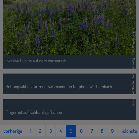
Foto: Dominik Schüßler
Invasive Lupine auf dem Vormarsch
Foto: Sabine Portig
Foto: Jasmin Mantilla
Rettungsaktion für Feuersalamander in Netphen-Werthenbach
Fingerhut auf Kahlschlagsflächen
vorherige
1
2
3
4
5
6
7
8
9
nächste