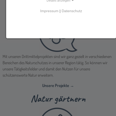
Details anzeigen
Natur gestalten
Impressum
|
Datenschutz
Mit unseren Drittmittelprojekten sind wir ganz gezielt in verschiedenen
Bereichen des Naturschutzes in unserer Region tätig. So können wir
unsere Tätigkeitsfelder und damit den Nutzen für unsere
schützenswerte Natur erweitern.
Unsere Projekte →
Natur gärtnern