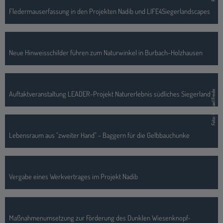
Fledermauserfassung in den Projekten Nadib und LIFE4Siegerlandscapes
Neue Hinweisschilder führen zum Naturwinkel in Burbach-Holzhausen
Foto: Michael Frede
Auftaktveranstaltung LEADER-Projekt Naturerlebnis südliches Siegerland
Lebensraum aus "zweiter Hand" - Baggern für die Gelbbauchunke
Vergabe eines Werkvertrages im Projekt Nadib
Maßnahmenumsetzung zur Förderung des Dunklen Wiesenknopf-