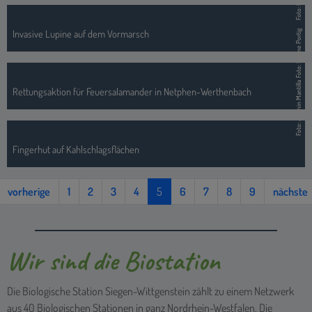
Invasive Lupine auf dem Vormarsch
Foto: Sabine Portig
Foto: Jasmin Mantilla
Rettungsaktion für Feuersalamander in Netphen-Werthenbach
Fingerhut auf Kahlschlagsflächen
vorherige
1
2
3
4
5
6
7
8
9
nächste
Wir sind die Biostation
Die Biologische Station Siegen-Wittgenstein zählt zu einem Netzwerk
aus 40 Biologischen Stationen in ganz Nordrhein-Westfalen. Die