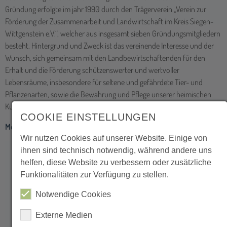
Gründung erfolgte im jahr 1990 durch den Trägerverein „Verein zur
Förderung der Zusammenarbeit und Landwirtschaft im Kreis Siegen-
Wittgenstein e.V.“, welcher aus insgesamt sieben Gründungsmitgliedern
besteht. Hintergrund und Zweck ist das vereinende Interesse und der
Wunsch, sich gemeinsam mit den Landbewirtschaftenden für den
Erhalt und die Förderung schützenswerter und wertvoller
Lebensräume, insbesondere für seltene und gefährdete Tier- und
Pflanzenarten, sowie die Bewahrung und Pflege unserer heimischen
Kulturlandschaft einzusetzen.
COOKIE EINSTELLUNGEN
Mehr über uns →
Wir nutzen Cookies auf unserer Website. Einige von
ihnen sind technisch notwendig, während andere uns
helfen, diese Website zu verbessern oder zusätzliche
Funktionalitäten zur Verfügung zu stellen.
Notwendige Cookies
Externe Medien