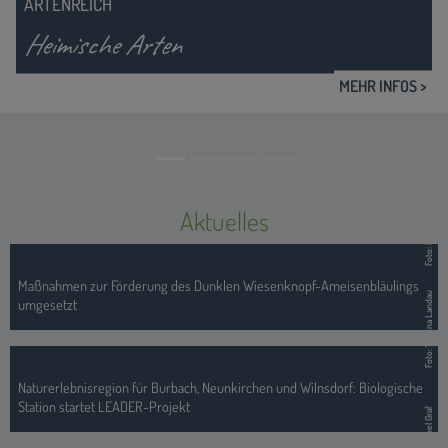
SCHUTZ DURCH NUTZUNG
Naturschutz und La
MEHR INFOS >
Foto: Britta Hinkers
Aktuelles
Maßnahmen zur Förderung des Dunklen Wiesenknopf-Ameisenbläulings
Foto: Verena Landau
umgesetzt
Naturerlebnisregion für Burbach, Neunkirchen und Wilnsdorf: Biologische
Station startet LEADER-Projekt
Foto: Manuel Graf