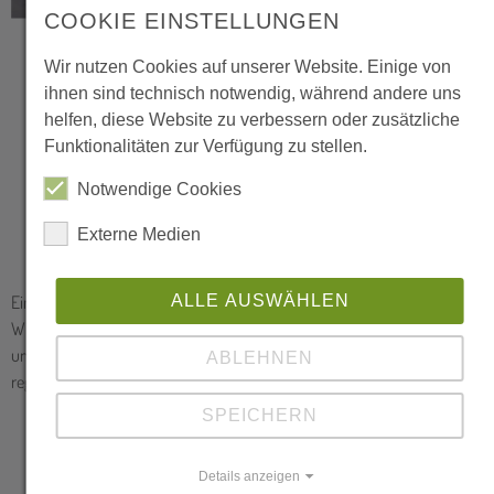
COOKIE EINSTELLUNGEN
Wir nutzen Cookies auf unserer Website. Einige von
ihnen sind technisch notwendig, während andere uns
Ein wichtiger Bestandteil der Arbeit der Biologischen Station Siegen-
helfen, diese Website zu verbessern oder zusätzliche
Wittgenstein ist die Öffentlichkeitsarbeit. Über Workshops, Vorträge
Funktionalitäten zur Verfügung zu stellen.
und Exkursionen können wir die Bevölkerung im Bereich des
regionalen Naturschutzes informieren.
Notwendige Cookies
Unsere Veranstaltungen und Bildungsangebote →
Externe Medien
Natur gestalten
ALLE AUSWÄHLEN
ABLEHNEN
SPEICHERN
Details anzeigen