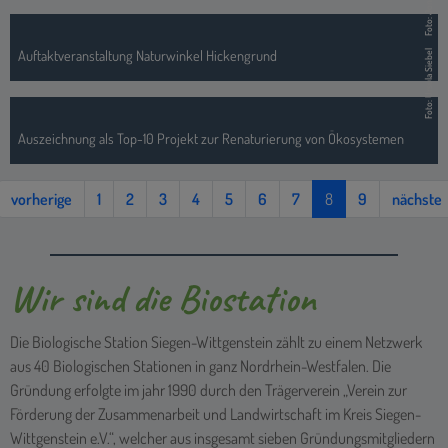
vorherige
1
2
3
4
5
6
7
8
9
nächste
Wir sind die Biostation
Die Biologische Station Siegen-Wittgenstein zählt zu einem Netzwerk
aus 40 Biologischen Stationen in ganz Nordrhein-Westfalen. Die
Gründung erfolgte im jahr 1990 durch den Trägerverein „Verein zur
Förderung der Zusammenarbeit und Landwirtschaft im Kreis Siegen-
Wittgenstein e.V.“, welcher aus insgesamt sieben Gründungsmitgliedern
besteht. Hintergrund und Zweck ist das vereinende Interesse und der
Wunsch, sich gemeinsam mit den Landbewirtschaftenden für den
Erhalt und die Förderung schützenswerter und wertvoller
Lebensräume, insbesondere für seltene und gefährdete Tier- und
Pflanzenarten, sowie die Bewahrung und Pflege unserer heimischen
Kulturlandschaft einzusetzen.
Mehr über uns →