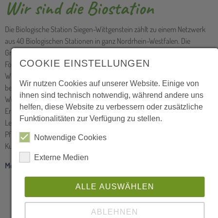
besteht. Hintergrund und Zweck ist das vereinende Interesse und der
Wunsch, sich gemeinsam mit den Landbewirtschaftenden für den
Erhalt und die Förderung schützenswerter und wertvoller
Lebensräume, insbesondere für seltene und gefährdete Tier- und
Pflanzenarten, sowie die Bewahrung und Pflege unserer heimischen
Kulturlandschaft einzusetzen.
COOKIE EINSTELLUNGEN
Mehr über uns →
Wir nutzen Cookies auf unserer Website. Einige von
ihnen sind technisch notwendig, während andere uns
helfen, diese Website zu verbessern oder zusätzliche
Funktionalitäten zur Verfügung zu stellen.
Notwendige Cookies
Externe Medien
ALLE AUSWÄHLEN
ABLEHNEN