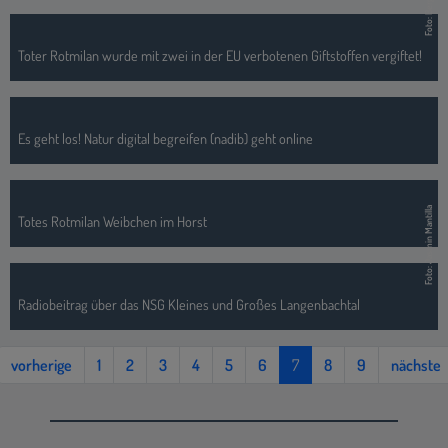
Foto: Jasmin Mantilla
Totes Rotmilan Weibchen im Horst
Radiobeitrag über das NSG Kleines und Großes Langenbachtal
vorherige
1
2
3
4
5
6
7
8
9
nächste
Wir sind die Biostation
Die Biologische Station Siegen-Wittgenstein zählt zu einem Netzwerk
aus 40 Biologischen Stationen in ganz Nordrhein-Westfalen. Die
Gründung erfolgte im jahr 1990 durch den Trägerverein „Verein zur
Förderung der Zusammenarbeit und Landwirtschaft im Kreis Siegen-
Wittgenstein e.V.“, welcher aus insgesamt sieben Gründungsmitgliedern