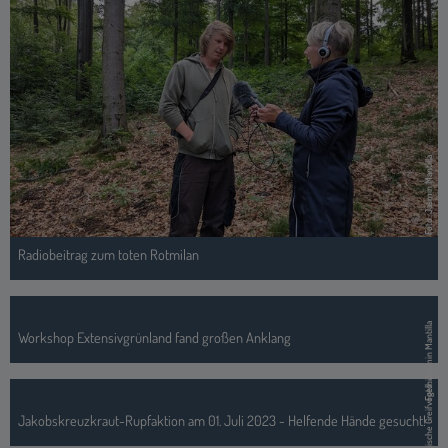
Foto: Jasmin Mantilla
Radiobeitrag zum toten Rotmilan
Foto: Jasmin Mantilla
Workshop Extensivgrünland fand großen Anklang
Foto: Bergische Greifvogelhilfe
Jakobskreuzkraut-Rupfaktion am 01. Juli 2023 - Helfende Hände gesucht!
Toter Rotmilan wurde mit zwei in der EU verbotenen Giftstoffen vergiftet!
Es geht los! Natur digital begreifen (nadib) geht online