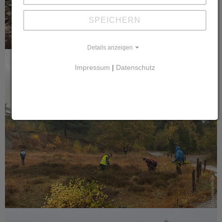
Foto: Maximilian Scheerer
SPEICHERN
Details anzeigen
Impressum
|
Datenschutz
Foto: Heike Müller