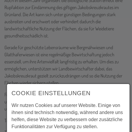
Auch in diesem Jahr organisiert die Biologische Station erneut eine
Rupfaktion zur Eindämmung des giftigen Jakobskreuzkrautes im
Grünland. Die Art kann sich unter günstigen Bedingungen stark
ausbreiten und erschwert oder verhindert dadurch die
landwirtschaftliche Nutzung der Flächen, da sie für Weidetiere
gesundheitsschädlich ist.
Gerade für geschützte Lebensräume wie Bergmähwiesen und
Glatthaferwiesen ist eine regelmäßige Bewirtschaftung jedoch
essenziell, um ihre Artenvielfalt langfristig zu erhalten. Um dies zu
ermöglichen, unterstützen wir Landbewirtschafter dabei, das
Jakobskreuzkraut gezielt zurückzudrängen und so die Nutzung der
Flächen wieder sicherzustellen.
COOKIE EINSTELLUNGEN
Für die diesjährige Aktion suchen wir erneut engagierte Helferinnen
und Helfer, die uns bei dieser wichtigen Maßnahme im Naturschutz
Wir nutzen Cookies auf unserer Website. Einige von
unterstützen möchten.
ihnen sind technisch notwendig, während andere uns
helfen, diese Website zu verbessern oder zusätzliche
Termin: 04.07.2026
Funktionalitäten zur Verfügung zu stellen.