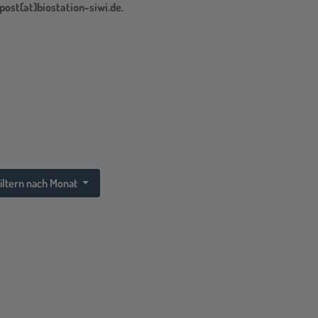
post(at)biostation-siwi.de.
iltern nach Monat