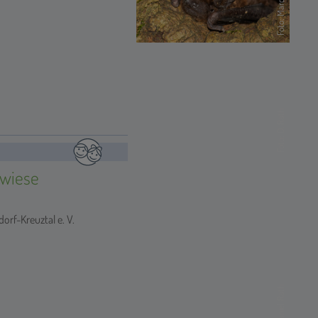
Foto: D. Rath
twiese
rf-Kreuztal e. V.
Foto: Daniel Rath