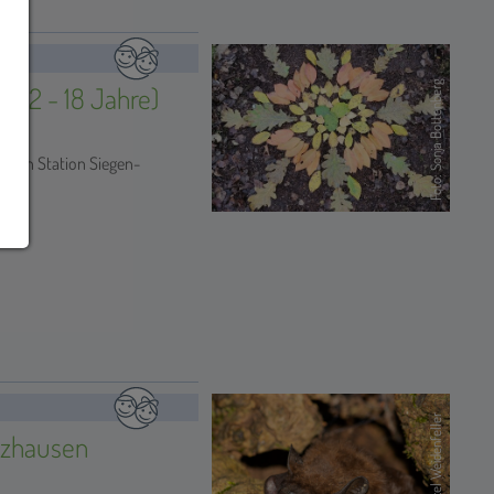
Foto: Sonja Bottenberg
 (12 - 18 Jahre)
schen Station Siegen-
Foto: Marcel Weidenfeller
lzhausen