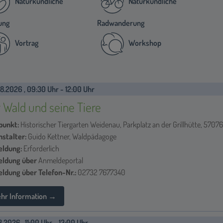
Naturkundliche
Naturkundliche
ung
Radwanderung
Vortrag
Workshop
8.2026 , 09:30 Uhr - 12:00 Uhr
 Wald und seine Tiere
punkt:
Historischer Tiergarten Weidenau, Parkplatz an der Grillhütte, 5707
nstalter:
Guido Kettner, Waldpädagoge
ldung:
Erforderlich
ldung über
Anmeldeportal
ldung über Telefon-Nr.:
02732 7677340
hr Information →
8.2026 , 11:00 Uhr - 13:00 Uhr