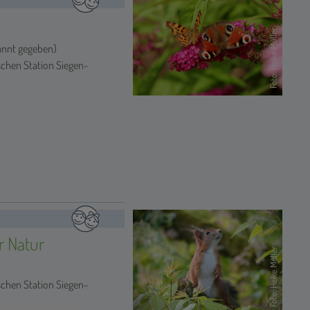
Foto: Heike Müller
annt gegeben)
schen Station Siegen-
r Natur
Foto: Heike Müller
schen Station Siegen-