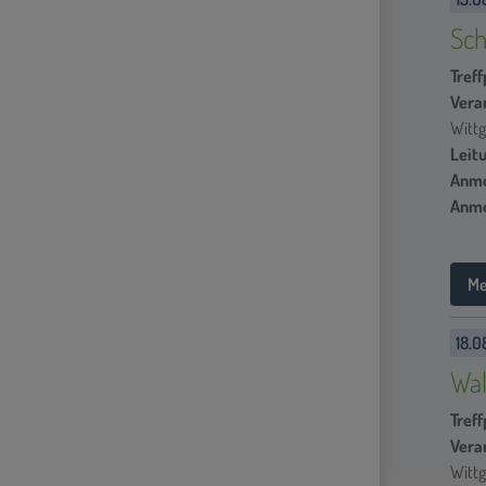
Sch
Treff
Vera
Wittg
Leit
Anme
Anme
Me
18.0
Wal
Treff
Vera
Wittg