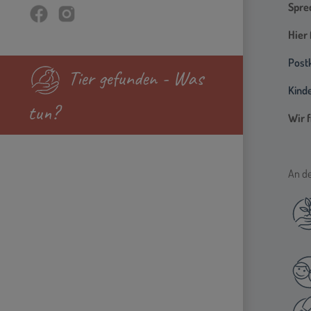
Sprec
Hier
Post
Tier gefunden - Was
Kind
tun?
Wir 
An de