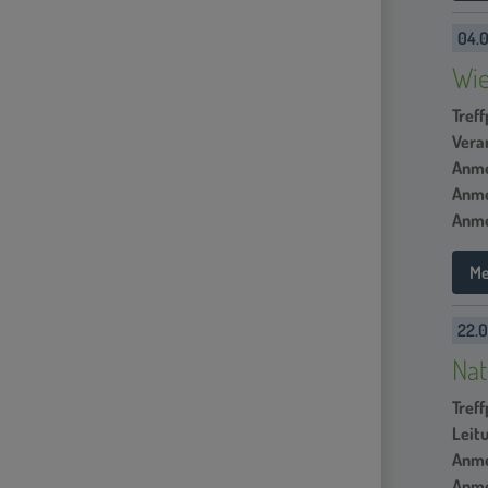
04.0
Wie
Treff
Vera
Anme
Anme
Anme
Me
22.0
Nat
Treff
Leit
Anme
Anme