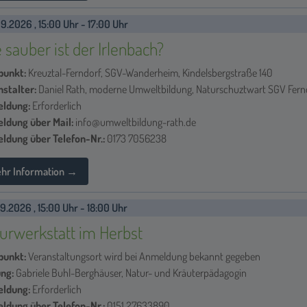
9.2026 , 15:00 Uhr - 17:00 Uhr
 sauber ist der Irlenbach?
punkt:
Kreuztal-Ferndorf, SGV-Wanderheim, Kindelsbergstraße 140
nstalter:
Daniel Rath, moderne Umweltbildung, Naturschuztwart SGV Ferndo
ldung:
Erforderlich
ldung über Mail:
info@umweltbildung-rath.de
ldung über Telefon-Nr.:
0173 7056238
hr Information →
9.2026 , 15:00 Uhr - 18:00 Uhr
urwerkstatt im Herbst
punkt:
Veranstaltungsort wird bei Anmeldung bekannt gegeben
ung:
Gabriele Buhl-Berghäuser, Natur- und Kräuterpädagogin
ldung:
Erforderlich
ldung über Telefon-Nr.:
0151 27633890