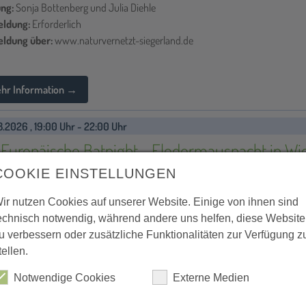
ung:
Sonja Bottenberg und Julia Diehle
ldung:
Erforderlich
ldung über:
www.naturvernetzt-siegerland.de
hr Information →
8.2026 , 19:00 Uhr - 22:00 Uhr
 Europäische Batnight - Fledermausnacht in Wi
COOKIE EINSTELLUNGEN
punkt:
Neunkirchen-Wiederstein, Parkplatz an der Kapellenschule, Langenho
nstalter:
Arbeitskreis Fledermausschutz Westerwald in Kooperation mit d
ir nutzen Cookies auf unserer Website. Einige von ihnen sind
hönerungsverein Wiederstein
echnisch notwendig, während andere uns helfen, diese Website
ung:
Marcel Weidenfeller
u verbessern oder zusätzliche Funktionalitäten zur Verfügung z
ldung:
Erforderlich
tellen.
ldung über:
Anmeldeportal
ldung über Telefon-Nr.:
02732 7677340
Notwendige Cookies
Externe Medien
hr Information →