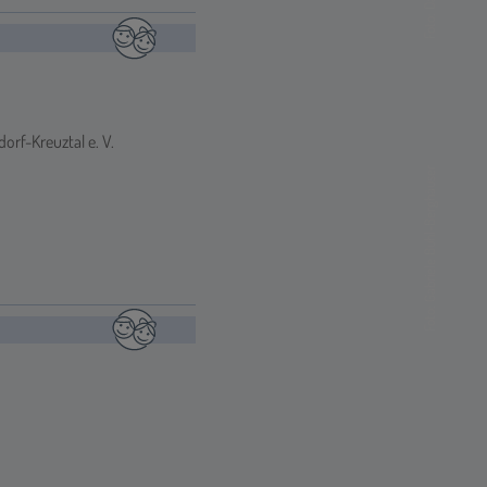
rf-Kreuztal e. V.
Foto: Gabriele Buhl-Berghäuser