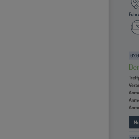
Führ
07.0
Der
Treff
Vera
Anme
Anme
Anme
Me
13.0