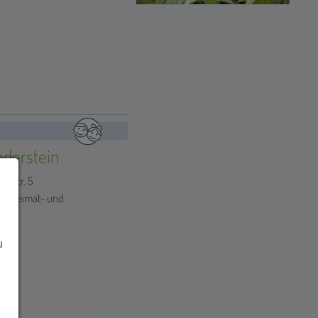
Foto: Marcel Weidenfeller
ederstein
lzstr. 5
em Heimat- und
u