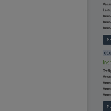
Vera
Leit
Anme
Anme
Anme
Me
03.0
Ins
Treff
Vera
Anme
Anme
Anme
Me