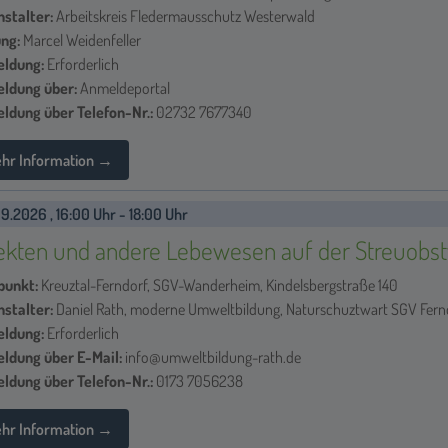
nstalter:
Arbeitskreis Fledermausschutz Westerwald
ung:
Marcel Weidenfeller
ldung:
Erforderlich
ldung über:
Anmeldeportal
ldung über Telefon-Nr.:
02732 7677340
hr Information →
9.2026 , 16:00 Uhr - 18:00 Uhr
ekten und andere Lebewesen auf der Streuobs
punkt:
Kreuztal-Ferndorf, SGV-Wanderheim, Kindelsbergstraße 140
nstalter:
Daniel Rath, moderne Umweltbildung, Naturschuztwart SGV Ferndo
ldung:
Erforderlich
ldung über E-Mail:
info@umweltbildung-rath.de
ldung über Telefon-Nr.:
0173 7056238
hr Information →